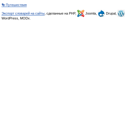
👣 Путешествия
Экспорт словарей на сайты
, сделанные на PHP,
Joomla,
Drupal,
WordPress, MODx.