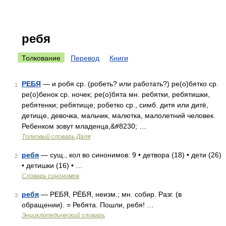
ребя
Толкование
Перевод
Книги
РЕБЯ
— и робя ср. (робеть? или работать?) ре(о)бятко ср.
1
ре(о)бенок ср. ночек; ре(о)бята мн. ребятки, ребятишки,
ребятенки; ребятище; робетко ср., симб. дитя или дитё,
детище, девочка, мальчик, малютка, малолетний человек.
Ребенком зовут младенца,&#8230; …
Толковый словарь Даля
ребя
— сущ., кол во синонимов: 9 • детвора (18) • дети (26)
2
• детишки (16) • …
Словарь синонимов
ребя
— РЕБЯ, РЁБЯ, неизм.; мн. собир. Разг. (в
3
обращении). = Ребята. Пошли, ребя! …
Энциклопедический словарь