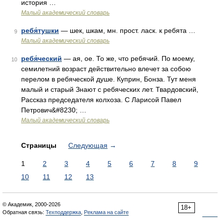
история …
Малый академический словарь
ребя́тушки
— шек, шкам, мн. прост. ласк. к ребята …
9
Малый академический словарь
ребя́ческий
— ая, ое. То же, что ребячий. По моему,
10
семилетний возраст действительно влечет за собою
перелом в ребяческой душе. Куприн, Бонза. Тут меня
малый и старый Знают с ребяческих лет. Твардовский,
Рассказ председателя колхоза. С Ларисой Павел
Петрович&#8230; …
Малый академический словарь
Страницы
Следующая
→
1
2
3
4
5
6
7
8
9
10
11
12
13
© Академик, 2000-2026
18+
Обратная связь:
Техподдержка
,
Реклама на сайте