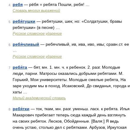
ребя
— рёбя = ребята Пошли, ребя! …
4
Словарь многих выражений
ребя́тушки
— ребятушки, шек; но: «Солдатушки, бравы
5
ребятушки» (в песне) …
Русское словесное ударение
ребя́чливый
— ребячливый, ив, ива, иво, ивы; сравн.ст. ее
6
…
Русское словесное ударение
ребя́та
— бят, мн. 1. мн. ч. к ребенок. 2. разг. Молодые
7
люди, парни. Матросы оказались добрыми ребятами. М.
Горький, Мои университеты. Молодые смелые ребята, На
заре уходим мы в поход. Исаковский, До свиданья, города и
хаты …
Малый академический словарь
ребя́тки
— ток, ткам, мн. разг. уменьш. ласк. к ребята. Илья
8
Макарович прибегает теперь сюда каждый день взглянуть
на своих ребяток. Лесков, Обойденные. [Валя:] Я ведь
очень устаю, столько дел с ребятками. Арбузов, Иркутская